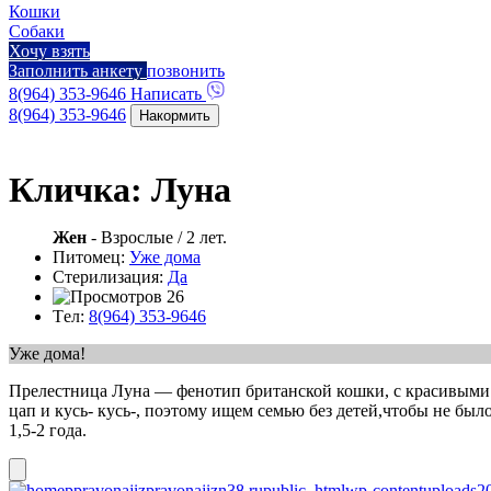
Кошки
Собаки
Хочу взять
Заполнить анкету
позвонить
8(964) 353-9646
Написать
8(964) 353-9646
Накормить
Кличка: Луна
Жен
- Взрослые
/ 2 лет.
Питомец:
Уже дома
Стерилизация:
Да
26
Тeл:
8(964) 353-9646
Уже дома!
Прелестница Луна — фенотип британской кошки, с красивыми ро
цап и кусь- кусь-, поэтому ищем семью без детей,чтобы не бы
1,5-2 года.