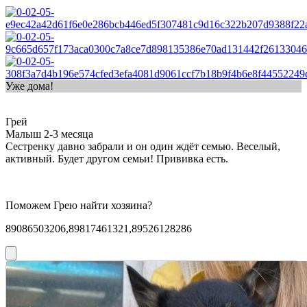
Уже дома!
Грей
Малыш 2-3 месяца
Сестренку давно забрали и он один ждёт семью. Веселый,
активный. Будет другом семьи! Прививка есть.
Поможем Грею найти хозяина?
89086503206,89817461321,89526128286