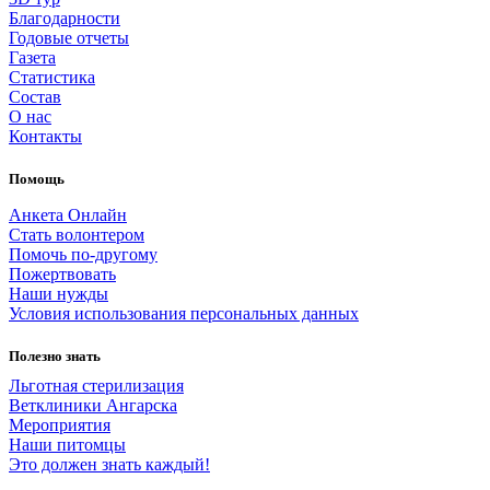
Татьяна М
2026-06-19
Благодарности
Годовые отчеты
Газета
Пожертвовать
Статистика
Состав
О нас
Контакты
Помощь
1000.00 RUB
Анкета Онлайн
Стать волонтером
Помочь по-другому
Пожертвовать
Иван
2026-06-18
Наши нужды
Условия использования персональных данных
Пожертвовать
Полезно знать
Льготная стерилизация
Ветклиники Ангарска
Мероприятия
Наши питомцы
Это должен знать каждый!
2000.00 RUB