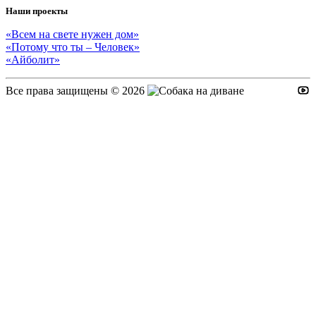
Наши проекты
«Всем на свете нужен дом»
Евгения К
2026-06-16
«Потому что ты – Человек»
«Айболит»
Пожертвовать
Все права защищены © 2026
500.00 RUB
Елена
2026-06-14
Пожертвовать