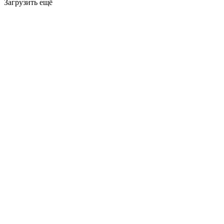
Загрузить ещё
50.00 RUB
Алина Тюкалевская
2026-06-29
Пожертвовать
500.00 RUB
Елена
2026-06-27