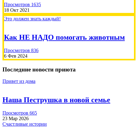
Просмотров 1635
18 Окт 2021
Елена
2026-07-13
Это должен знать каждый!
Пожертвовать
Как НЕ НАДО помогать животным
Просмотров 836
6 Фев 2024
Последние новости приюта
7500.00 RUB
Привет из дома
Алена Кутнякова
2026-07-09
Наша Пеструшка в новой семье
Пожертвовать
Просмотров 665
23 Мар 2026
Счастливые истории