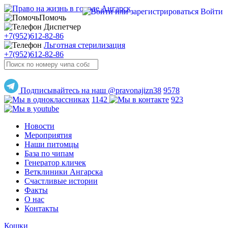
Войти
Помочь
Диспетчер
+7(952)612-82-86
Льготная стерилизация
+7(952)612-82-86
Подписывайтесь на наш @pravonajizn38
9578
1142
923
Новости
Мероприятия
Наши питомцы
База по чипам
Генератор кличек
Ветклиники Ангарска
Счастливые истории
Факты
О нас
Контакты
Кошки