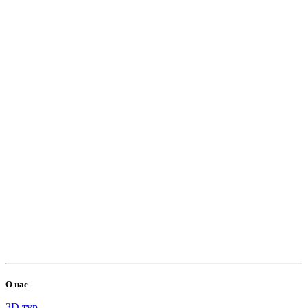
Пожертвовать
500.00 RUB
Ольга
2026-06-23
🆘️СБОР на 25 ЩЕНКОВ🔺️Стерилизацию 6 собак🆘️
2000.00 RUB
О нас
3D тур