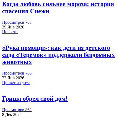
Когда любовь сильнее мороза: история
500.00 RUB
спасения Снежи
Просмотров 768
Алена Кутнякова
2026-07-09
29 Янв 2026
Новости
Пожертвовать
«Рука помощи»: как дети из детского
сада «Теремок» поддержали бездомных
животных
Просмотров 765
2000.00 RUB
22 Янв 2026
Привет из дома
Евгения К
2026-07-01
Гриша обрел свой дом!
Сбор на вакцины кошкам 21000🙏
Просмотров 862
8 Дек 2025