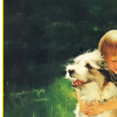
Сбор на вакцины кошкам 21000🙏
2000.00 RUB
Татьяна М
2026-07-21
Пожертвовать
500.00 RUB
Наталья
2026-07-19