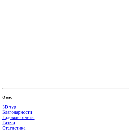
500.00 RUB
Елена
2026-06-14
Пожертвовать
О нас
100.00 RUB
3D тур
Благодарности
Годовые отчеты
Оксана Бельченко
2026-05-30
Газета
Статистика