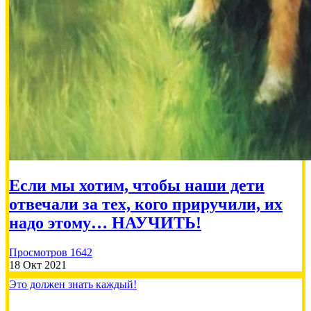
Татьяна М
2026-07-21
Пожертвовать
500.00 RUB
Если мы хотим, чтобы наши дети
отвечали за тех, кого приручили, их
Наталья
2026-07-19
надо этому… НАУЧИТЬ!
Просмотров 1642
Сбор на вакцины кошкам 21000🙏
18 Окт 2021
Это должен знать каждый!