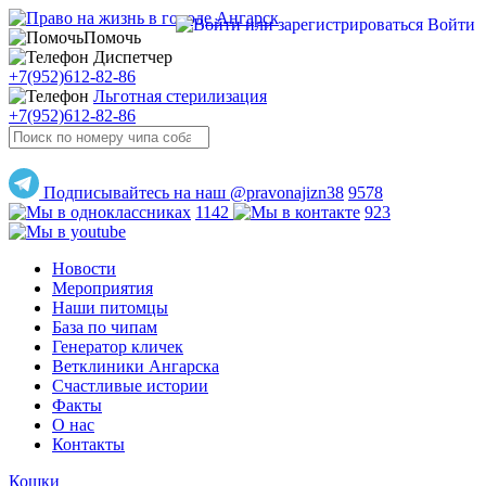
Войти
Помочь
Диспетчер
+7(952)612-82-86
Льготная стерилизация
+7(952)612-82-86
Подписывайтесь на наш @pravonajizn38
9578
1142
923
Новости
Мероприятия
Наши питомцы
База по чипам
Генератор кличек
Ветклиники Ангарска
Счастливые истории
Факты
О нас
Контакты
Кошки