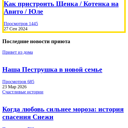
Алина Тюкалевская
2026-06-29
Как пристроить Щенка / Котенка на
Авито / Юле
Пожертвовать
Просмотров 1445
27 Сен 2024
Последние новости приюта
Привет из дома
500.00 RUB
Наша Пеструшка в новой семье
Елена
2026-06-27
Просмотров 685
23 Мар 2026
Счастливые истории
Пожертвовать
Когда любовь сильнее мороза: история
спасения Снежи
500.00 RUB