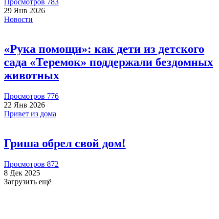
Просмотров 783
29 Янв 2026
Новости
Ольга
2026-06-23
«Рука помощи»: как дети из детского
сада «Теремок» поддержали бездомных
🆘️СБОР на 25 ЩЕНКОВ🔺️Стерилизацию 6 собак🆘️
животных
Просмотров 776
22 Янв 2026
Привет из дома
2000.00 RUB
Гриша обрел свой дом!
Татьяна М
2026-06-19
Просмотров 872
8 Дек 2025
Загрузить ещё
Пожертвовать