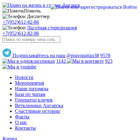
Войти
Помочь
Диспетчер
+7(952)612-82-86
Льготная стерилизация
+7(952)612-82-86
Подписывайтесь на наш @pravonajizn38
9578
1142
923
Новости
Мероприятия
Наши питомцы
База по чипам
Генератор кличек
Ветклиники Ангарска
Счастливые истории
Факты
О нас
Контакты
Кошки