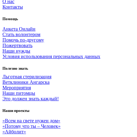
О нас
Контакты
🆘️СБОР на 25 ЩЕНКОВ🔺️Стерилизацию 6 собак🆘️
Помощь
Анкета Онлайн
Стать волонтером
Помочь по-другому
Пожертвовать
2000.00 RUB
Наши нужды
Условия использования персональных данных
Татьяна М
2026-06-19
Полезно знать
Льготная стерилизация
Ветклиники Ангарска
Пожертвовать
Мероприятия
Наши питомцы
Это должен знать каждый!
Наши проекты
1000.00 RUB
«Всем на свете нужен дом»
«Потому что ты – Человек»
«Айболит»