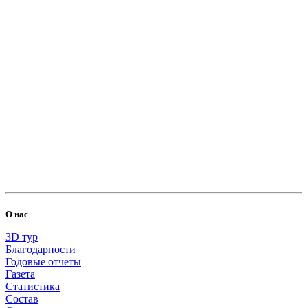
500.00 RUB
Елена
2026-06-27
Пожертвовать
О нас
3D тур
500.00 RUB
Благодарности
Годовые отчеты
Газета
Ольга
2026-06-23
Статистика
Состав