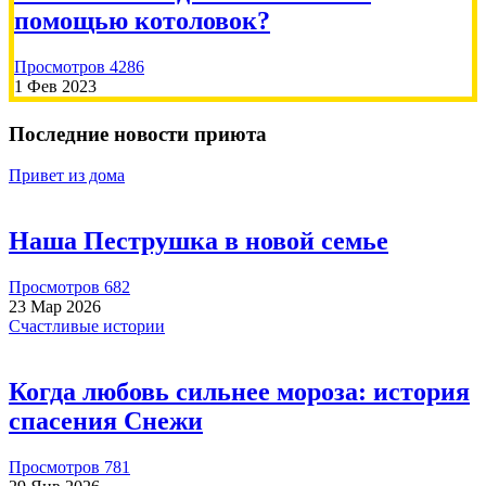
Albina
2026-07-16
помощью котоловок?
Просмотров 4286
Пожертвовать
1 Фев 2023
Последние новости приюта
Привет из дома
500.00 RUB
Наша Пеструшка в новой семье
Елена
2026-07-13
Просмотров 682
23 Мар 2026
Счастливые истории
Пожертвовать
Когда любовь сильнее мороза: история
спасения Снежи
Просмотров 781
7500.00 RUB