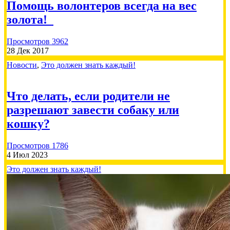
Помощь волонтеров всегда на вес
золота!
Просмотров 3962
500.00 RUB
28 Дек 2017
Новости
,
Это должен знать каждый!
Лобина Татьяна
2026-07-29
Что делать, если родители не
разрешают завести собаку или
Сбор на вакцины кошкам 21000🙏
кошку?
Просмотров 1786
4 Июл 2023
Это должен знать каждый!
2000.00 RUB
Татьяна М
2026-07-21