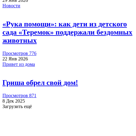
29 Янв 2026
Новости
Алена Кутнякова
2026-07-09
«Рука помощи»: как дети из детского
сада «Теремок» поддержали бездомных
Пожертвовать
животных
Просмотров 776
22 Янв 2026
Привет из дома
500.00 RUB
Гриша обрел свой дом!
Алена Кутнякова
2026-07-09
Просмотров 871
8 Дек 2025
Загрузить ещё
Пожертвовать