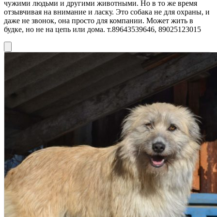
чужими людьми и другими животными. Но в то же время
отзывчивая на внимание и ласку. Это собака не для охраны, и
даже не звонок, она просто для компании. Может жить в
будке, но не на цепь или дома. т.‎89643539646, ‎89025123015