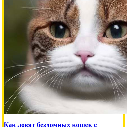
Пожертвовать
500.00 RUB
Наталья
2026-07-19
Сбор на вакцины кошкам 21000🙏
500.00 RUB
Как ловят бездомных кошек с