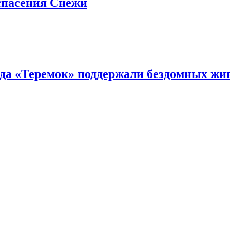
 спасения Снежи
сада «Теремок» поддержали бездомных ж