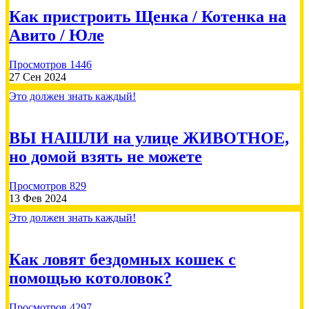
Сбор на вакцины кошкам 21000🙏
Как пристроить Щенка / Котенка на
Авито / Юле
Просмотров 1446
27 Сен 2024
500.00 RUB
Это должен знать каждый!
Лобина Татьяна
2026-07-29
ВЫ НАШЛИ на улице ЖИВОТНОЕ,
но домой взять не можете
Сбор на вакцины кошкам 21000🙏
Просмотров 829
13 Фев 2024
Это должен знать каждый!
Как ловят бездомных кошек с
2000.00 RUB
помощью котоловок?
Татьяна М
2026-07-21
Просмотров 4297