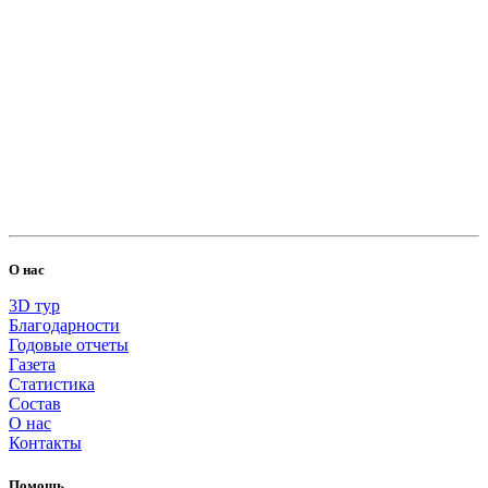
2000.00 RUB
Евгения К
2026-07-01
Сбор на вакцины кошкам 21000🙏
О нас
3D тур
Благодарности
Годовые отчеты
50.00 RUB
Газета
Статистика
Состав
О нас
Алина Тюкалевская
2026-06-29
Контакты
Помощь