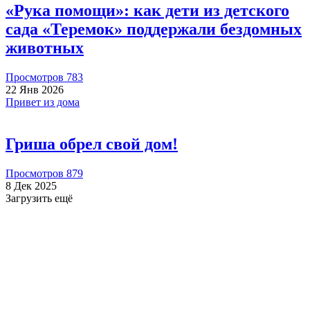
«Рука помощи»: как дети из детского
сада «Теремок» поддержали бездомных
Albina
2026-07-16
животных
Просмотров 783
Пожертвовать
22 Янв 2026
Привет из дома
Гриша обрел свой дом!
500.00 RUB
Просмотров 879
8 Дек 2025
Загрузить ещё
Елена
2026-07-13
Пожертвовать