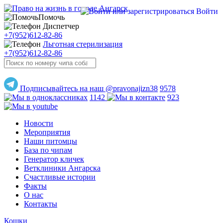
Войти
Помочь
Диспетчер
+7(952)612-82-86
Льготная стерилизация
+7(952)612-82-86
Подписывайтесь на наш @pravonajizn38
9578
1142
923
Новости
Мероприятия
Наши питомцы
База по чипам
Генератор кличек
Ветклиники Ангарска
Счастливые истории
Факты
О нас
Контакты
Кошки